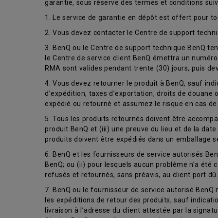
garantie, sous réserve des termes et conditions suiv
1. Le service de garantie en dépôt est offert pour t
2. Vous devez contacter le Centre de support tech
3. BenQ ou le Centre de support technique BenQ tent
le Centre de service client BenQ émettra un numéro 
RMA sont valides pendant trente (30) jours, puis dev
4. Vous devez retourner le produit à BenQ, sauf ind
d’expédition, taxes d’exportation, droits de douane 
expédié ou retourné et assumez le risque en cas de 
5. Tous les produits retournés doivent être accompag
produit BenQ et (iii) une preuve du lieu et de la dat
produits doivent être expédiés dans un emballage sé
6. BenQ et les fournisseurs de service autorisés BenQ
BenQ; ou (ii) pour lesquels aucun problème n’a été 
refusés et retournés, sans préavis, au client port dû.
7. BenQ ou le fournisseur de service autorisé BenQ m
les expéditions de retour des produits, sauf indicati
livraison à l’adresse du client attestée par la signat