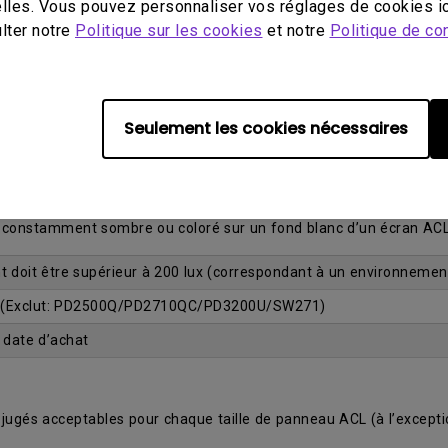
lles. Vous pouvez personnaliser vos réglages de cookies ic
ulter notre
Politique sur les cookies
et notre
Politique de con
o point lumineux)
et la satisfaction de sa clientèle a mené à l’offre d’une garantie
é, un échange gratuit du moniteur est garanti pendant la période d
Seulement les cookies nécessaires
 bleu ou vert qui demeure constamment allumé sur un fond noir d
.
 constamment sombre ou coloré sur un fond blanc d’un écran AC
t doit être supérieur à 200 lux (correspondant à un environnemen
 (Exclut: PD2500Q/PD2710QC/PD3200U/SW271)
a date d’achat
 jugés acceptables pour chaque taille de panneau ACL (à l’except