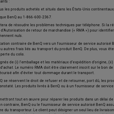
ants :
ous les produits achetés et situés dans les États-Unis continentaux
nique BenQ au 1-866-600-2367.
era de résoudre les problèmes techniques par téléphone. Si la ré
d’Autorisation de retour de marchandise (« RMA ») pour identifier
iennent nuls.
ication contraire de BenQ vers un fournisseur de service autorisé 
ou autres frais liés au transport du produit BenQ. De plus, vous êt
perte du colis.
nés de (i) l’emballage et les matériaux d’expédition d’origine, (ii
e d’achat. Le numéro RMA doit être clairement inscrit sur le bon de 
curisé afin d’éviter tout dommage durant le transport.
 se réservent le droit de refuser et de retourner, port dû, les prod
constaté. Les produits livrés à BenQ ou à un fournisseur de servi
ettront tout en œuvre pour réparer les produits dans un délai de 
on contraire, BenQ ou le fournisseur de service autorisé BenQ assum
ure du transporteur. Le client peut désigner un seul lieu de livrais