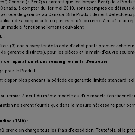
nQ Canada (« BenQ ») garantit que les lampes BenQ (le « Produit 
 Canada, à compter du 1er mai 2010, sont exemptes de défauts de
période de garantie au Canada. Si le Produit devient défectueux 
 utiliser des composants ou pièces neufs ou remis à neuf pour répa
un modèle fonctionnellement équivalent.
nQ
:
is (3) ans à compter de la date d’achat par le premier acheteur au 
e de garantie distincte), pour les pièces et la main-d’œuvre seul
es de réparation et des renseignements d’entretien
 pour le Produit.
 disponibles pendant la période de garantie limitée standard, sel
ve ou remise à neuf du même modèle ou d’un modèle fonctionnelle
éparation ne seront fournis que dans la mesure nécessaire pour pe
ndise (RMA) :
nQ prend en charge tous les frais d’expédition. Toutefois, si le prod