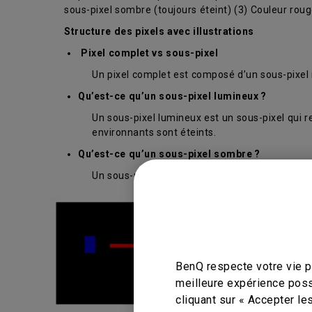
sous-pixel sombre (toujours éteint) (3) Couleur rouge
Structure des pixels avec illustrations
Pixel complet vs sous-pixel
Un pixel complet est composé d’un sous-pixel r
Qu’est-ce qu’un sous-pixel lumineux ?
Un sous-pixel lumineux est un sous-pixel qui 
environnants sont éteints.
Qu’est-ce qu’un sous-pixel sombre ?
Un sous-pixel qui reste coloré sur un fond blan
BenQ respecte votre vie pr
meilleure expérience poss
cliquant sur « Accepter le