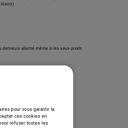
 éteint)
leu demeure allumé même si les sous-pixels
ires pour vous garantir la
ccepter ces cookies en
pour refuser toutes les