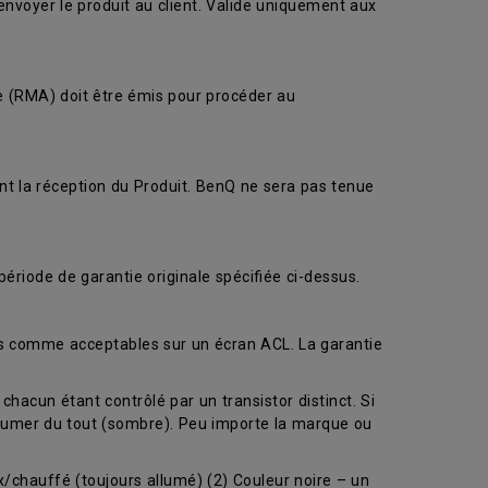
renvoyer le produit au client. Valide uniquement aux
se (RMA) doit être émis pour procéder au
nt la réception du Produit. BenQ ne sera pas tenue
ériode de garantie originale spécifiée ci-dessus.
és comme acceptables sur un écran ACL. La garantie
chacun étant contrôlé par un transistor distinct. Si
llumer du tout (sombre). Peu importe la marque ou
/chauffé (toujours allumé) (2) Couleur noire – un