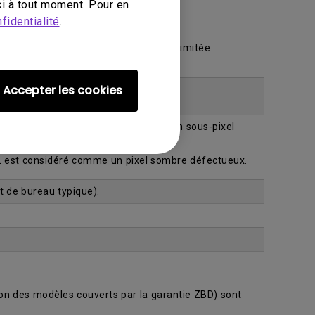
i à tout moment. Pour en
fidentialité
.
 ZBD dans le cadre de notre garantie limitée
e garantie limitée.
Accepter les cookies
’un écran ACL est considéré comme un sous-pixel
L est considéré comme un pixel sombre défectueux.
t de bureau typique).
ion des modèles couverts par la garantie ZBD) sont