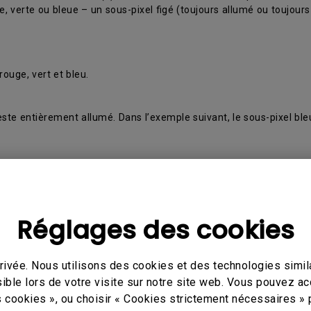
, verte ou bleue – un sous-pixel figé (toujours allumé ou toujours
ouge, vert et bleu.
reste entièrement allumé. Dans l’exemple suivant, le sous-pixel b
c.
Réglages des cookies
ivée. Nous utilisons des cookies et des technologies simila
ible lors de votre visite sur notre site web. Vous pouvez a
s cookies », ou choisir « Cookies strictement nécessaires » 