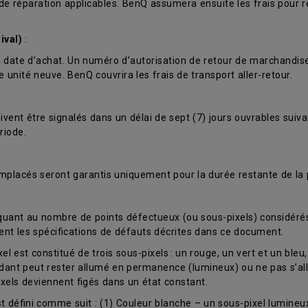
s de réparation applicables. BenQ assumera ensuite les frais pour 
ival)
:
t la date d’achat. Un numéro d’autorisation de retour de marchandi
nité neuve. BenQ couvrira les frais de transport aller-retour.
ent être signalés dans un délai de sept (7) jours ouvrables suiva
riode.
mplacés seront garantis uniquement pour la durée restante de la p
 quant au nombre de points défectueux (ou sous-pixels) considér
ent les spécifications de défauts décrites dans ce document.
est constitué de trois sous-pixels : un rouge, un vert et un bleu, 
ondant peut rester allumé en permanence (lumineux) ou ne pas s’a
pixels deviennent figés dans un état constant.
défini comme suit : (1) Couleur blanche – un sous-pixel lumineux