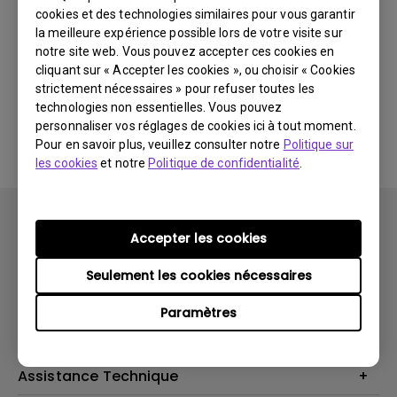
cookies et des technologies similaires pour vous garantir
Dernières
0 résultats
nouveautés
la meilleure expérience possible lors de votre visite sur
notre site web. Vous pouvez accepter ces cookies en
cliquant sur « Accepter les cookies », ou choisir « Cookies
strictement nécessaires » pour refuser toutes les
technologies non essentielles. Vous pouvez
Aucune vidéo associée
personnaliser vos réglages de cookies ici à tout moment.
Pour en savoir plus, veuillez consulter notre
Politique sur
les cookies
et notre
Politique de confidentialité
.
Accepter les cookies
Seulement les cookies nécessaires
Produits
Paramètres
Vidéoprojecteurs
Solutions
Moniteurs
Business Display
Assistance Technique
Éclairage