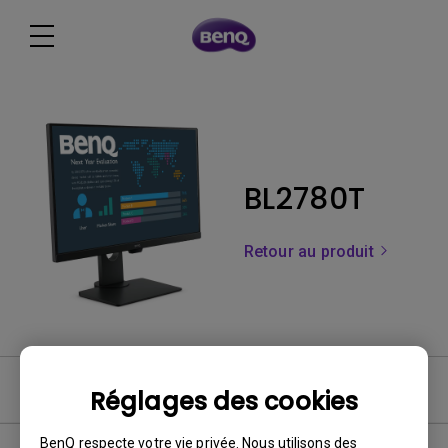
BL2780T
Retour au produit
Vidéo
Réglages des cookies
BenQ respecte votre vie privée. Nous utilisons des