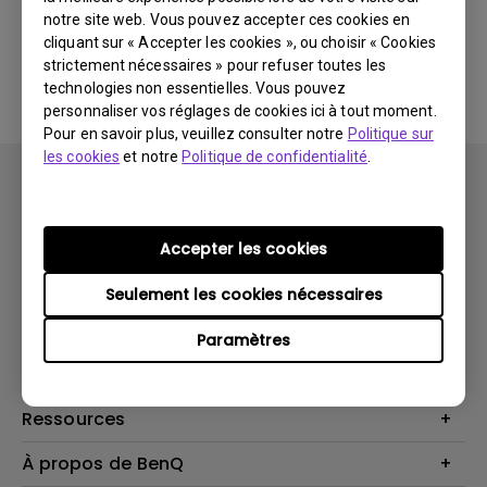
notre site web. Vous pouvez accepter ces cookies en
cliquant sur « Accepter les cookies », ou choisir « Cookies
Aucune FAQ associée
strictement nécessaires » pour refuser toutes les
technologies non essentielles. Vous pouvez
personnaliser vos réglages de cookies ici à tout moment.
Pour en savoir plus, veuillez consulter notre
Politique sur
les cookies
et notre
Politique de confidentialité
.
Accepter les cookies
Produits
Seulement les cookies nécessaires
Vidéoprojecteurs
Solutions
Paramètres
Moniteurs
Business Display
Assistance Technique
Éclairage
Haut-parleur
Contactez-nous
Ressources
Download Search
Centre de connaissances
À propos de BenQ
Recycling