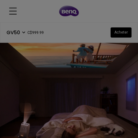
GV50
Acheter
C$999.99