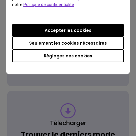
notre
Politique de confidentialité
.
FAQ
Vous avez une question?
Accepter les cookies
Seulement les cookies nécessaires
Lire la réponse
Réglages des cookies
En savoir plus
Télécharger
Trouver le derniers mode