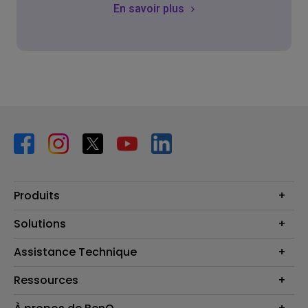
En savoir plus
Produits
Vidéoprojecteurs
Solutions
Moniteurs
Business Display
Assistance Technique
Éclairage
Haut-parleur
Contactez-nous
Ressources
Download Search
Centre de connaissances