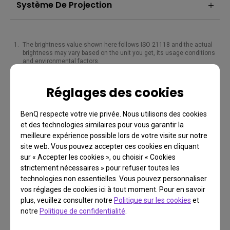
Système De Projection
The brightness value shown here follows ISO 21118 and the actual
brightness may vary based on the unit you get, its usage conditions
and environmental factors.
Réglages des cookies
BenQ respecte votre vie privée. Nous utilisons des cookies
et des technologies similaires pour vous garantir la
meilleure expérience possible lors de votre visite sur notre
site web. Vous pouvez accepter ces cookies en cliquant
sur « Accepter les cookies », ou choisir « Cookies
strictement nécessaires » pour refuser toutes les
technologies non essentielles. Vous pouvez personnaliser
FAQ
vos réglages de cookies ici à tout moment. Pour en savoir
plus, veuillez consulter notre
Politique sur les cookies
et
Vous avez une question?
notre
Politique de confidentialité
.