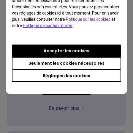
strictement nécessaires » pour refuser toutes les
technologies non essentielles. Vous pouvez personnaliser
vos réglages de cookies ici à tout moment. Pour en savoir
plus, veuillez consulter notre
Politique sur les cookies
et
notre
Politique de confidentialité
.
FAQ
Accepter les cookies
Vous avez une question?
Seulement les cookies nécessaires
Réglages des cookies
Lire la réponse
En savoir plus