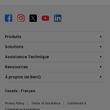
Produits
Vidéoprojecteurs
Solutions
Moniteurs
Business Display
Assistance Technique
Éclairage
Haut-parleur
Contactez-nous
Ressources
Download Search
Centre de connaissances
À propos de BenQ
Recycling
Deal Registration
Information générale
Présentation de l'entreprise
Canada - Français
Développement durable
Actualités
Privacy Policy
Terms of Use Notice
Conformité à
l'importation/exportation