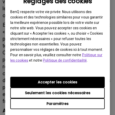
Réglages des cookies
voulions toucher le marché suisse, notamment
les régions alémanique et romande, de manière
BenQ respecte votre vie privée. Nous utilisons des
optimale.»
cookies et des technologies similaires pour vous garantir
la meilleure expérience possible lors de votre visite sur
Et Jan Schulz, gérant de Actebis SA, de préciser:
notre site web. Vous pouvez accepter ces cookies en
«Avec les produits de BenQ, nous élargissons le
cliquant sur « Accepter les cookies », ou choisir « Cookies
portefeuille actuel avec des produits de qualité
strictement nécessaires » pour refuser toutes les
technologies non essentielles. Vous pouvez
tels que écrans TFT, CD-ROM, DVD et lecteurs
personnaliser vos réglages de cookies ici à tout moment.
CD-RW, supports d’enregistrement et appareils
Pour en savoir plus, veuillez consulter notre
Politique sur
photo numériques. La qualité des produits et le
les cookies
et notre
Politique de confidentialité
.
recentrage sur les besoins de la clientèle
correspondent parfaitement à la philosophie
d‘Actebis. Les derniers préparatifs sont en cours
Accepter les cookies
pour que l’opération puisse débuter sans
Seulement les cookies nécessaires
encombre le 1er novembre 2002 et porter ses
fruits.
Paramètres
Actebis