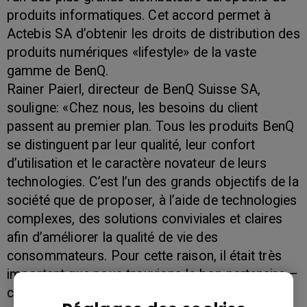
produits informatiques. Cet accord permet à
Actebis SA d’obtenir les droits de distribution des
produits numériques «lifestyle» de la vaste
gamme de BenQ.
Rainer Paierl, directeur de BenQ Suisse SA,
souligne: «Chez nous, les besoins du client
passent au premier plan. Tous les produits BenQ
se distinguent par leur qualité, leur confort
d’utilisation et le caractère novateur de leurs
technologies. C’est l’un des grands objectifs de la
société que de proposer, à l’aide de technologies
complexes, des solutions conviviales et claires
afin d’améliorer la qualité de vie des
consommateurs. Pour cette raison, il était très
important que nous trouvions le bon partenaire –
c’est chose faite avec Actebis SA – si nous