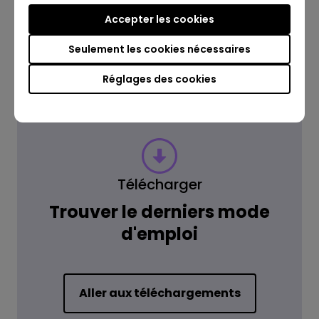
Lire la réponse
Accepter les cookies
Seulement les cookies nécessaires
En savoir plus
Réglages des cookies
Télécharger
Trouver le derniers mode
d'emploi
Aller aux téléchargements