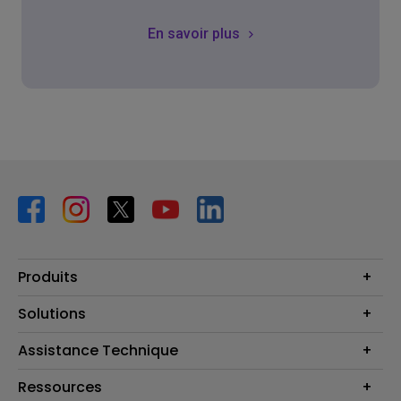
En savoir plus
Produits
Vidéoprojecteurs
Solutions
Moniteurs
Business Display
Assistance Technique
Éclairage
Haut-parleur
Contactez-nous
Ressources