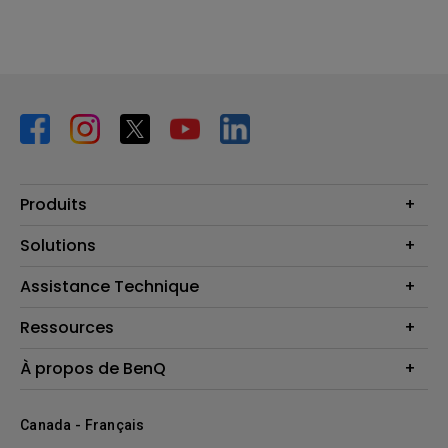
Produits
Vidéoprojecteurs
Solutions
Moniteurs
Business Display
Assistance Technique
Éclairage
Haut-parleur
Contactez-nous
Ressources
Download Search
Centre de connaissances
À propos de BenQ
Recycling
Deal Registration
Information générale
Présentation de l'entreprise
Canada - Français
Développement durable