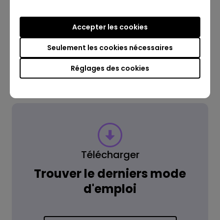
Accepter les cookies
Lire la réponse
Seulement les cookies nécessaires
En savoir plus
Réglages des cookies
Télécharger
Trouver le derniers mode
d'emploi