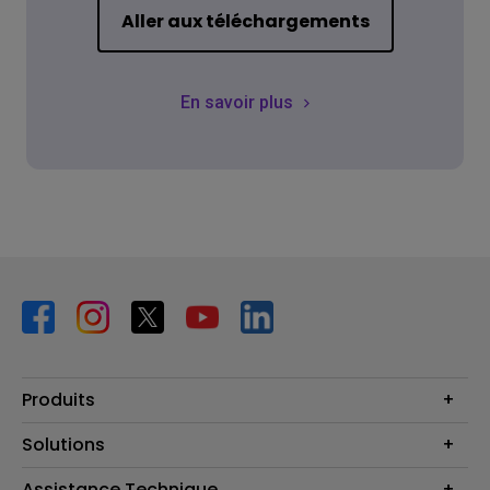
Aller aux téléchargements
En savoir plus
Produits
Vidéoprojecteurs
Solutions
Moniteurs
Business Display
Assistance Technique