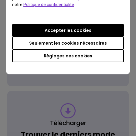
notre
Politique de confidentialité
.
FAQ
Vous avez une question?
Accepter les cookies
Seulement les cookies nécessaires
Lire la réponse
Réglages des cookies
En savoir plus
Télécharger
Trouver le derniers mode