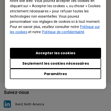
notre site web. Vous pouvez accepter ces cookies en
cliquant sur « Accepter les cookies », ou choisir « Cookies
Votre BenQ
strictement nécessaires » pour refuser toutes les
technologies non essentielles. Vous pouvez
BenQ America Corp.
personnaliser vos réglages de cookies ici à tout moment.
Pour en savoir plus, veuillez consulter notre
Politique sur
3200 Park Center Drive, Suite 150 Costa Mesa, CA 92626,
les cookies
et notre
Politique de confidentialité
.
USA
Tel: +1-714-559-4900
Accepter les cookies
Fax: +1-714-557-0200
Seulement les cookies nécessaires
Or find your local office
Paramètres
Suivez-nous
BenQ North America