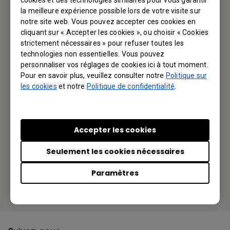
Contactez-nous
la meilleure expérience possible lors de votre visite sur
notre site web. Vous pouvez accepter ces cookies en
cliquant sur « Accepter les cookies », ou choisir « Cookies
strictement nécessaires » pour refuser toutes les
Votre BenQ
technologies non essentielles. Vous pouvez
personnaliser vos réglages de cookies ici à tout moment.
Pour en savoir plus, veuillez consulter notre
Politique sur
BenQ America Corp.
les cookies
et notre
Politique de confidentialité
.
3200 Park Center Drive, Suite 150 Costa Mesa, CA 92626,
USA
Accepter les cookies
Tel: +1-714-559-4900
Seulement les cookies nécessaires
Fax: +1-714-557-0200
Paramètres
Or find your local office