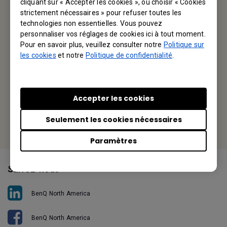
cliquant sur « Accepter les cookies », ou choisir « Cookies
strictement nécessaires » pour refuser toutes les
BenQ America Corp.
technologies non essentielles. Vous pouvez
personnaliser vos réglages de cookies ici à tout moment.
3200 Park Center Drive, Suite 150 Costa Mesa, CA 92626,
Pour en savoir plus, veuillez consulter notre
Politique sur
USA
les cookies
et notre
Politique de confidentialité
.
Tel: +1-714-559-4900
Fax: +1-714-557-0200
Accepter les cookies
Or find your local office
Seulement les cookies nécessaires
Paramètres
Suivez-nous
BenQ North America
BenQ North America