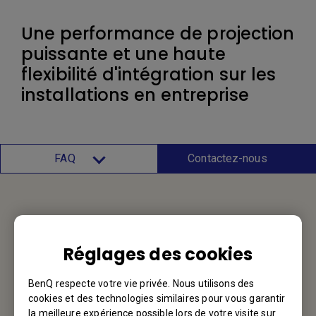
Une performance de projection
puissante et une haute
flexibilité d'intégration sur les
installations en entreprise
FAQ
Contactez-nous
Service d'assistance
Réglages des cookies
Nous aimerions avoir de vos nouvelles.
BenQ respecte votre vie privée. Nous utilisons des
Contactez-nous
cookies et des technologies similaires pour vous garantir
la meilleure expérience possible lors de votre visite sur