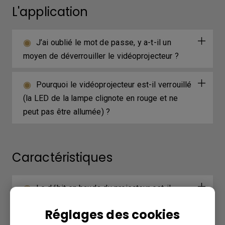
L'application
J’ai oublié le mot de passe, y a-t-il un
moyen de déverrouiller le vidéoprojecteur ?
Pourquoi le vidéoprojecteur est-il verrouillé
(la LED de la lampe clignote en rouge et ne
peut pas être allumée) ?
Caractéristiques
Le débit en bauds du projecteur est-il
modifiable ?
Réglages des cookies