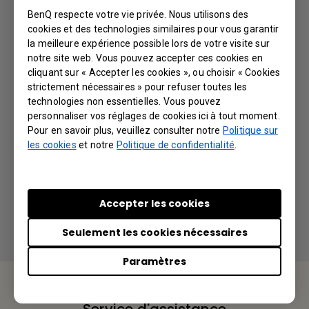
BenQ respecte votre vie privée. Nous utilisons des
Further Query
cookies et des technologies similaires pour vous garantir
la meilleure expérience possible lors de votre visite sur
notre site web. Vous pouvez accepter ces cookies en
J’ai oublié le mot de passe, y a-t-il un
cliquant sur « Accepter les cookies », ou choisir « Cookies
strictement nécessaires » pour refuser toutes les
moyen de déverrouiller le vidéoprojecteur ?
technologies non essentielles. Vous pouvez
personnaliser vos réglages de cookies ici à tout moment.
Pourquoi le vidéoprojecteur est-il verrouillé
Pour en savoir plus, veuillez consulter notre
Politique sur
les cookies
et notre
Politique de confidentialité
.
(la LED de la lampe clignote en rouge et ne
peut pas être allumée) ?
Accepter les cookies
Seulement les cookies nécessaires
Paramètres