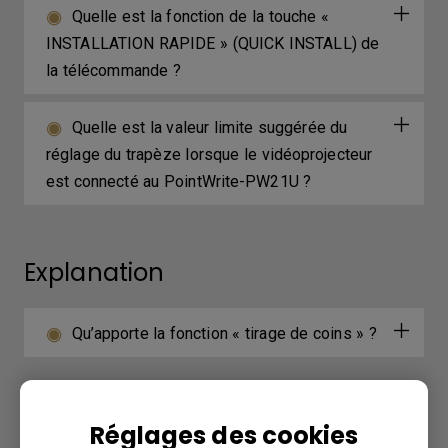
Quelle est la fonction de la touche «
INSTALLATION RAPIDE » (QUICK INSTALL) de
la télécommande ?
Quelle est la valeur limite suggérée du
réglage du trapèze lorsque le vidéoprojecteur
est connecté au PointWrite-PW21U ?
Explanation
Qu’apporte la fonction « tirage de coins » ?
Further Query
Réglages des cookies