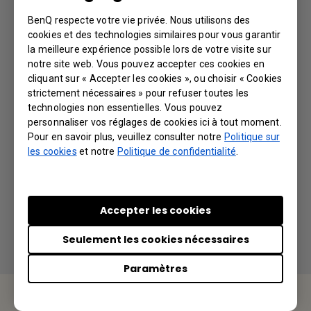
BenQ respecte votre vie privée. Nous utilisons des
Qu’apporte la fonction « tirage de coins » ?
cookies et des technologies similaires pour vous garantir
la meilleure expérience possible lors de votre visite sur
notre site web. Vous pouvez accepter ces cookies en
Quelle est la fonction de la touche «
cliquant sur « Accepter les cookies », ou choisir « Cookies
INSTALLATION RAPIDE » (QUICK INSTALL) de
strictement nécessaires » pour refuser toutes les
la télécommande ?
technologies non essentielles. Vous pouvez
personnaliser vos réglages de cookies ici à tout moment.
Pour en savoir plus, veuillez consulter notre
Politique sur
Quelle est la valeur limite suggérée du
les cookies
et notre
Politique de confidentialité
.
réglage du trapèze lorsque le vidéoprojecteur
est connecté au PointWrite-PW21U ?
Accepter les cookies
Seulement les cookies nécessaires
Paramètres