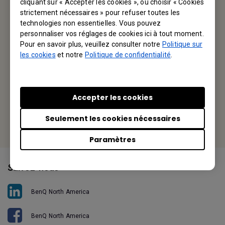
cliquant sur « Accepter les cookies », ou choisir « Cookies
strictement nécessaires » pour refuser toutes les
BenQ America Corp.
technologies non essentielles. Vous pouvez
personnaliser vos réglages de cookies ici à tout moment.
3200 Park Center Drive, Suite 150 Costa Mesa, CA 92626,
Pour en savoir plus, veuillez consulter notre
Politique sur
USA
les cookies
et notre
Politique de confidentialité
.
Tel: +1-714-559-4900
Fax: +1-714-557-0200
Accepter les cookies
Or find your local office
Seulement les cookies nécessaires
Paramètres
Suivez-nous
BenQ North America
BenQ North America