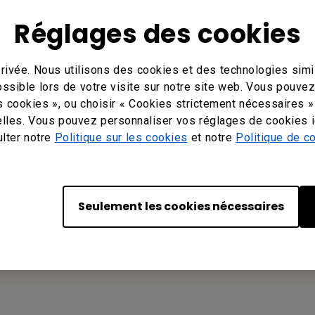
Réglages des cookies
rivée. Nous utilisons des cookies et des technologies simil
ossible lors de votre visite sur notre site web. Vous pouve
s cookies », ou choisir « Cookies strictement nécessaires »
Votre BenQ
lles. Vous pouvez personnaliser vos réglages de cookies i
ulter notre
Politique sur les cookies
et notre
Politique de co
BenQ America Corp.
3200 Park Center Drive, Suite 150 Costa
Mesa, CA 92626, USA
Tel: +1-714-559-4900
Seulement les cookies nécessaires
Fax: +1-714-557-0200
Or find your local office