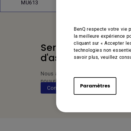
Q&A
MU613
BenQ respecte votre vie p
la meilleure expérience p
cliquant sur « Accepter le
Service
technologies non essentie
d'assistance
savoir plus, veuillez cons
Nous aimerions avoir de vos
nouvelles.
Paramètres
Contactez-nous