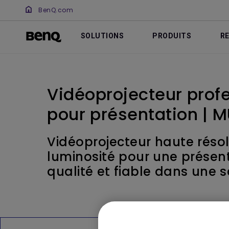
BenQ.com
SOLUTIONS
PRODUITS
R
Vidéoprojecteur pro
pour présentation | 
Vidéoprojecteur haute résol
luminosité pour une présen
qualité et fiable dans une s