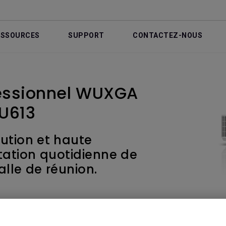
ESSOURCES
SUPPORT
CONTACTEZ-NOUS
fessionnel WUXGA
MU613
ution et haute
tation quotidienne de
alle de réunion.