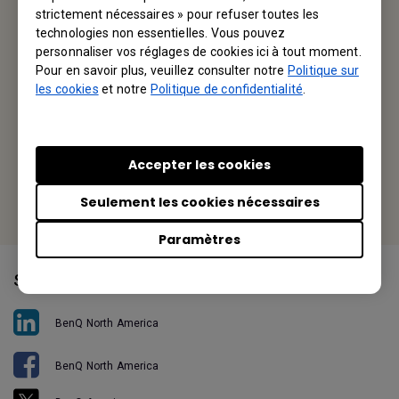
BenQ America Corp.
strictement nécessaires » pour refuser toutes les
technologies non essentielles. Vous pouvez
3200 Park Center Drive, Suite 150 Costa Mesa, CA 92626,
personnaliser vos réglages de cookies ici à tout moment.
USA
Pour en savoir plus, veuillez consulter notre
Politique sur
les cookies
et notre
Politique de confidentialité
.
Tel: +1-714-559-4900
Fax: +1-714-557-0200
Accepter les cookies
Or find your local office
Seulement les cookies nécessaires
Paramètres
Suivez-nous
BenQ North America
BenQ North America