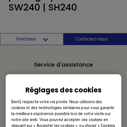
SW240 | SH240
Fonctions
Contactez-nous
Service d'assistance
Nous aimerions avoir de vos nouvelles.
Réglages des cookies
Contactez-nous
BenQ respecte votre vie privée. Nous utilisons des
cookies et des technologies similaires pour vous garantir
la meilleure expérience possible lors de votre visite sur
Votre BenQ
notre site web. Vous pouvez accepter ces cookies en
cliquant sur « Accepter les cookies », ou choisir « Cookies