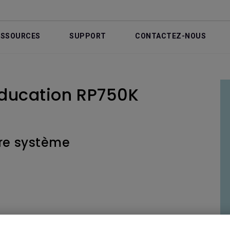
ESSOURCES
SUPPORT
CONTACTEZ-NOUS
 éducation RP750K
re système