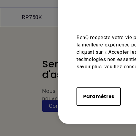
Q&A
RP750K
BenQ respecte votre vie p
la meilleure expérience p
cliquant sur « Accepter le
technologies non essentie
Service
savoir plus, veuillez cons
d'assistance
Nous aimerions avoir de vos
Paramètres
nouvelles.
Contactez-nous