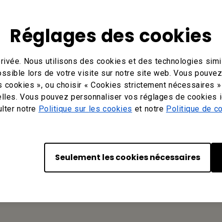
Réglages des cookies
rivée. Nous utilisons des cookies et des technologies simil
ossible lors de votre visite sur notre site web. Vous pouve
s cookies », ou choisir « Cookies strictement nécessaires »
lles. Vous pouvez personnaliser vos réglages de cookies i
Votre BenQ
ulter notre
Politique sur les cookies
et notre
Politique de co
BenQ America Corp.
3200 Park Center Drive, Suite 150 Costa
Mesa, CA 92626, USA
Seulement les cookies nécessaires
Tel: +1-714-559-4900
Fax: +1-714-557-0200
Or find your local office