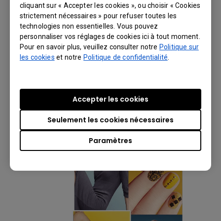
connectivité flexible
cliquant sur « Accepter les cookies », ou choisir « Cookies
strictement nécessaires » pour refuser toutes les
Contrairement à d'autres murs d'images
technologies non essentielles. Vous pouvez
personnaliser vos réglages de cookies ici à tout moment.
sur le marché qui ont un support d'entrée
Pour en savoir plus, veuillez consulter notre
Politique sur
limité, le PL5502 vous permet d'afficher
les cookies
et notre
Politique de confidentialité
.
des images via DVI, DisplayPort et HDMI. Il
utilise le DVI pour le chaînage en chaîne,
ce qui garantit une sortie cohérente et
ininterrompue.
Accepter les cookies
Seulement les cookies nécessaires
Paramètres