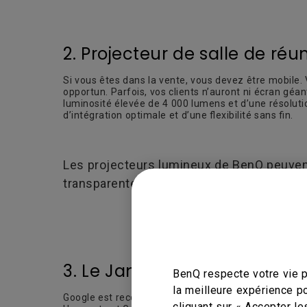
2. Projecteur de salle de réu
Si vous êtes dans la vente, vous devez être mobile. 
opportun. Parfois, vos clients n’auront ni écran géa
luminosité élevée de 4 000 lumens et d’une résoluti
d’intégration optimale et d’une flexibilité sans fin.
Les projecteurs lumineux de BenQ peuvent
transparente à l’infrastructure informatiq
3. Le Jamboard tout-en-un 
BenQ respecte votre vie p
la meilleure expérience p
Google est reconnu comme le leader mondial des tec
cliquant sur « Accepter le