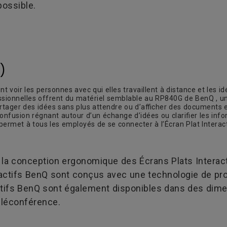
possible.
P)
nt voir les personnes avec qui elles travaillent à distance et les
sionnelles offrent du matériel semblable au RP840G de BenQ , un É
rtager des idées sans plus attendre ou d’afficher des documents e
a confusion régnant autour d’un échange d’idées ou clarifier les inf
rmet à tous les employés de se connecter à l’Écran Plat Interactif
e la conception ergonomique des Écrans Plats Interact
actifs BenQ sont conçus avec une technologie de prot
actifs BenQ sont également disponibles dans des dim
éléconférence.