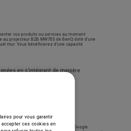
résenter vos produits ou services au moment
Grâce au projecteur B2B MW705 de BenQ doté d’une
uel mur. Vous bénéficierez d’une capacité
ignées en s’intégrant de manière
aires pour vous garantir
z accepter ces cookies en
uctivité performants tels que Gmail, Google
 pour refuser toutes les