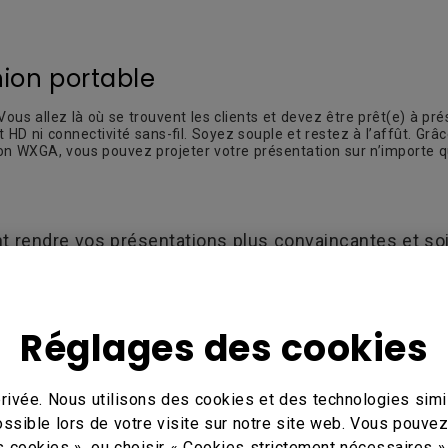
nion portable
Vous allez là où se trouvent les clients et devez être prêt(e) à p
nt HD ni connectivité sans-fil. Soyez souple et restez à l’affût. 
on WXGA, vous pouvez projeter votre présentation sur n’importe q
 rendre vos présentations plus convaincantes et so
ue des grandes entreprises.
Réglages des cookies
de Google
rivée. Nous utilisons des cookies et des technologies simil
ossible lors de votre visite sur notre site web. Vous pouve
hnologies cloud et propose toute une gamme de logiciels de prod
s cookies », ou choisir « Cookies strictement nécessaires »