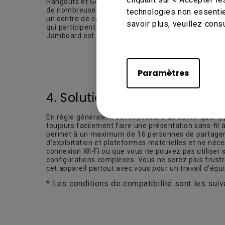
Hangouts et Google Docs. À présent, leur expertise l
de nombreuses années de recherches sur les besoins 
technologies non essentie
un centre de collaboration tactile pris en charge par
savoir plus, veuillez cons
qui participent à distance, intégrer une carte Goog
Jamboard est même doté de roues pour transformer n
Paramètres
4. Solutions de présentations
En règle générale, il est impossible de savoir quel 
toujours facilement faire une présentation sans-fil
permet à un maximum de 16 personnes de partager de
d’exploitation et plateformes matérielles et ne néces
connexion Wi-Fi ou que vous ne pouvez pas utiliser so
configurations complexes. Vous ne serez plus frust
cet appareil partout avec vous pour un travail d’équ
* Les conditions de compatibilité sont les sui