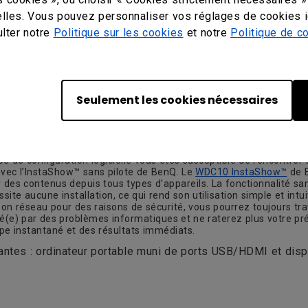
ogicielle s’applique également aux appareils de travail en équipe.
des grandes entreprises en matière de productivité. L’écran est 
lles. Vous pouvez personnaliser vos réglages de cookies i
 le logiciel G Suite intégré. Les utilisateurs professionnels peuve
ulter notre
Politique sur les cookies
et notre
Politique de co
le ou envoyer un enregistrement vidéo de toute la réunion aux part
’importe quelle pièce en espace de conférence. Google a choisi 
Seulement les cookies nécessaires
 sans-fil
type de configuration logicielle vous êtes susceptible de rencontre
 avec l’InstaShow™ sans pilote de BenQ. Le
WDC10 InstaShow™
de B
s contenus depuis tous types d’appareils. La fonctionnalité san
site aucune installation, ce qui rend son utilisation simple et int
n réseau pour des raisons de sécurité, vous pourrez toujours travai
ré(e) par des problèmes informatiques et ne raterez plus votre 
ipe instantané et des résultats immédiats.
vantes : ordinateur portable muni de ports USB/HDMI et disp