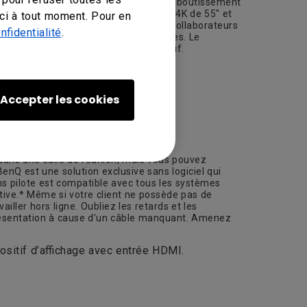
 Le
Jamboard de Google
représente l’aboutissement
à la fois un tableau blanc numérique 4K de 55" et
ci à tout moment. Pour en
nt afficher des documents, ajouter des collaborateurs
nfidentialité
.
ies prenantes qui ne sont pas présentes. Le
BenQ en tant que distributeur exclusif.
Accepter les cookies
r dans une salle de réunion, mais vous pouvez
enQ est une solution exclusive sans logiciel qui
s pilote est compatible avec tous les systèmes
uitive.* Même si votre client ne possède pas de
ller hors ligne. Oubliez les retards et les
présentation à cause d’un câble manquant. Amenez
ositif d’affichage avec entrée HDMI.