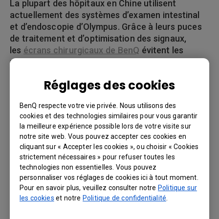
La plupart des hôpitaux en Chine utilisent
actuellement des systèmes d’examen intestinal
et d’endoscopie d’Olympus. Grâce à leurs puces
de traitement et d’optimisation des signaux,
les
écrans chirurgicaux de BenQ
évitent les
problèmes d’incompatibilité entre les moniteurs
et les endoscopes, garantissant ainsi que les
Réglages des cookies
images capturées par les différents systèmes
soient restituées sans retard, image fantôme ou
BenQ respecte votre vie privée. Nous utilisons des
autres artefacts visuels.
cookies et des technologies similaires pour vous garantir
« Parfois, nous effectuons vingt examens en une
la meilleure expérience possible lors de votre visite sur
seule matinée. Un écran plus large permet de
notre site web. Vous pouvez accepter ces cookies en
cliquant sur « Accepter les cookies », ou choisir « Cookies
réduire la fatigue des yeux », a déclaré le Dr
strictement nécessaires » pour refuser toutes les
Zhang. En tant que chirurgien qui examine des
technologies non essentielles. Vous pouvez
écrans pendant de longues durées, il trouve que
personnaliser vos réglages de cookies ici à tout moment.
l’utilisation des
écrans chirurgicaux de BenQ
est
Pour en savoir plus, veuillez consulter notre
Politique sur
plus pratique et confortable pour les yeux. Il
les cookies
et notre
Politique de confidentialité
.
apprécie les écrans de 26 pouces, plus grands