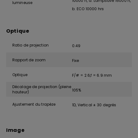
10000 h, d. LampSave 15000 h,
lumineuse
b. ECO 10000 hrs
Optique
Ratio de projection
0.49
Rapport de zoom
Fixe
Optique
F/# = 2.6,f = 6.9 mm
Décalage de projection (pleine
105%
hauteur)
Ajustement du trapèze
1D, Vertical ± 30 degrés
Image