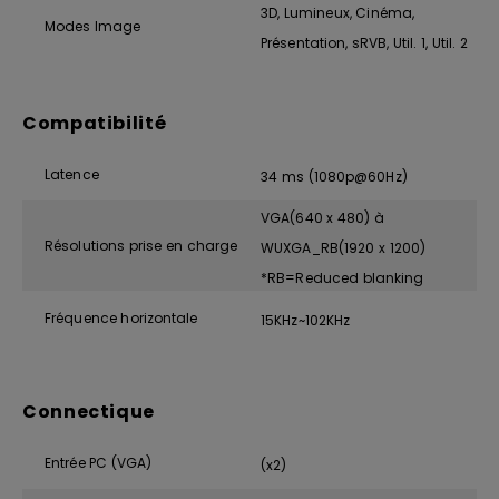
3D, Lumineux, Cinéma,
Modes Image
Présentation, sRVB, Util. 1, Util. 2
Compatibilité
Latence
34 ms (1080p@60Hz)
VGA(640 x 480) à
Résolutions prise en charge
WUXGA_RB(1920 x 1200)
*RB=Reduced blanking
Fréquence horizontale
15KHz~102KHz
Connectique
Entrée PC (VGA)
(x2)