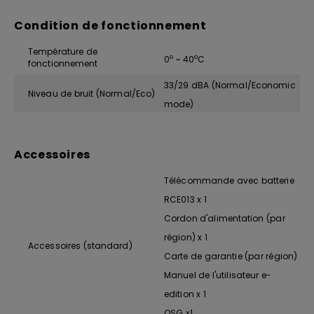
Condition de fonctionnement
Température de
o
o
0
~ 40
C
fonctionnement
33/29 dBA (Normal/Economic
Niveau de bruit (Normal/Eco)
mode)
Accessoires
Télécommande avec batterie
RCE013 x 1
Cordon d'alimentation (par
région) x 1
Accessoires (standard)
Carte de garantie (par région)
Manuel de l'utilisateur e-
edition x 1
QSG x1