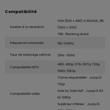
Compatibilité
VGA (640 x 480) à WUXGA_RB
Soutien à la résolution
(1920 x 1200)
*RB- Blanking réduit
Fréquence horizontale
15K~102KHz
Taux de balayage vertical
23Hz ~120Hz
480i, 480p, 576i, 567p, 720p,
Compatibilité HDTV
1080i, 1080p
Trame séquentielle : Jusqu'à
720p
Side by Side Half : Jusqu'à 60
Compatibilité vidéo
Hz 1080p
Supérieur inférieur : Jusqu'à