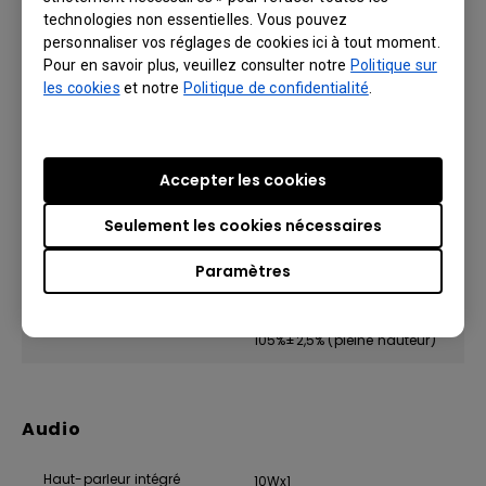
technologies non essentielles. Vous pouvez
Rapport de contraste
personnaliser vos réglages de cookies ici à tout moment.
20,000:1
Pour en savoir plus, veuillez consulter notre
Politique sur
les cookies
et notre
Politique de confidentialité
.
Optique
Accepter les cookies
Niveau de zoom
Fixe
Seulement les cookies nécessaires
Correction de la distorsion
1D, vertical +/- 30 degrés
trapézoïdale
Paramètres
Taille de la projection
70"~120" / 120"
105%±2,5% (pleine hauteur)
Audio
Haut-parleur intégré
10Wx1