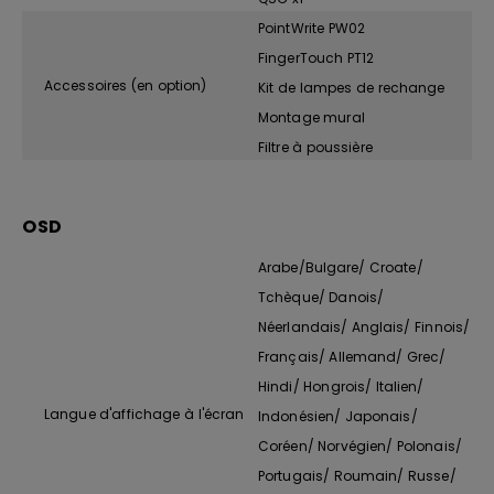
PointWrite PW02
FingerTouch PT12
Accessoires (en option)
Kit de lampes de rechange
Montage mural
Filtre à poussière
OSD
Arabe/Bulgare/ Croate/
Tchèque/ Danois/
Néerlandais/ Anglais/ Finnois/
Français/ Allemand/ Grec/
Hindi/ Hongrois/ Italien/
Langue d'affichage à l'écran
Indonésien/ Japonais/
Coréen/ Norvégien/ Polonais/
Portugais/ Roumain/ Russe/