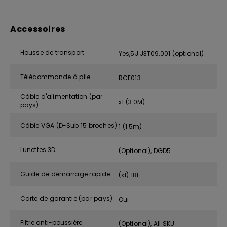
Accessoires
Housse de transport
Yes,5J.J3T09.001 (optional)
Télécommande à pile
RCE013
Câble d'alimentation (par
x1 (3.0M)
pays)
Câble VGA (D-Sub 15 broches)
1 (1.5m)
Lunettes 3D
(Optional), DGD5
Guide de démarrage rapide
(x1) 18L
Carte de garantie (par pays)
Oui
Filtre anti-poussière
(Optional), All SKU