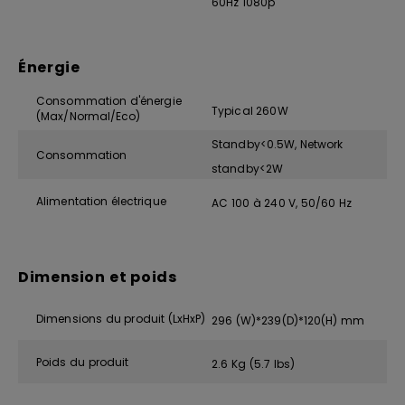
60Hz 1080p
Énergie
Consommation d'énergie
Typical 260W
(Max/Normal/Eco)
Standby<0.5W, Network
Consommation
standby<2W
Alimentation électrique
AC 100 à 240 V, 50/60 Hz
Dimension et poids
Dimensions du produit (LxHxP)
296 (W)*239(D)*120(H) mm
Poids du produit
2.6 Kg (5.7 lbs)