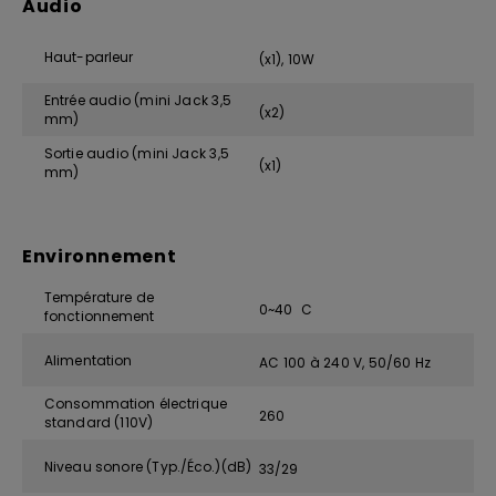
Audio
Haut-parleur
(x1), 10W
Entrée audio (mini Jack 3,5
(x2)
mm)
Sortie audio (mini Jack 3,5
(x1)
mm)
Environnement
Température de
0~40 C
fonctionnement
Alimentation
AC 100 à 240 V, 50/60 Hz
Consommation électrique
260
standard (110V)
Niveau sonore (Typ./Éco.)(dB)
33/29