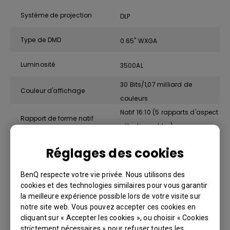
Système de projection
DLP
Type de DMD
0.65" WXGA
Luminosité
3500AL
30 Bits/1,07 milliard de
Couleur d'affichage
couleurs
Natif 16:10 (5 rapports d'aspect
Rapport de forme natif
sélectionnables)
Éclairage
Lampe
Réglages des cookies
6000/10000/10000/15000
BenQ respecte votre vie privée. Nous utilisons des
heures
Durée de vie de la source
cookies et des technologies similaires pour vous garantir
d’éclairage*
(Normal/Economic/SmartEco/L
la meilleure expérience possible lors de votre visite sur
ampSave)
notre site web. Vous pouvez accepter ces cookies en
cliquant sur « Accepter les cookies », ou choisir « Cookies
Résolution native
WXGA, 1280x800
strictement nécessaires » pour refuser toutes les