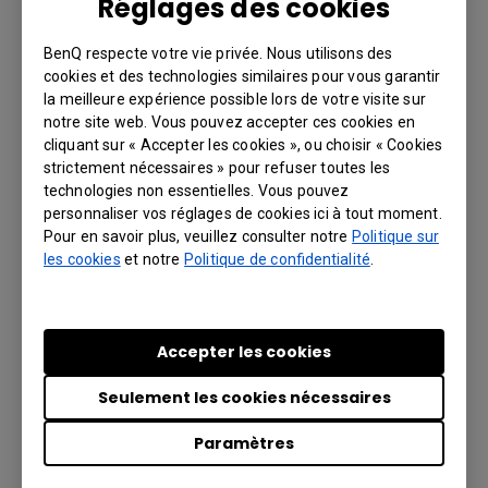
Réglages des cookies
BenQ respecte votre vie privée. Nous utilisons des
cookies et des technologies similaires pour vous garantir
la meilleure expérience possible lors de votre visite sur
notre site web. Vous pouvez accepter ces cookies en
cliquant sur « Accepter les cookies », ou choisir « Cookies
strictement nécessaires » pour refuser toutes les
technologies non essentielles. Vous pouvez
personnaliser vos réglages de cookies ici à tout moment.
Pour en savoir plus, veuillez consulter notre
Politique sur
Mode Faible Lumière Bleue
les cookies
et notre
Politique de confidentialité
.
La technologie de réduction de la lumière bleue
de BenQ est conçue pour traiter ce problème
d’exposition quotidienne à la lumière bleue et
Accepter les cookies
limite votre exposition à celle-ci lorsque vous
êtes devant l’écran. Naviguez entre les quatre
Seulement les cookies nécessaires
modes de réduction de la lumière bleue
Paramètres
préréglés en utilisant les raccourcis du menu
(Multimédia – 30 % de réduction, Navigation