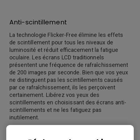
Anti-scintillement
La technologie Flicker-Free élimine les effets
de scintillement pour tous les niveaux de
luminosité et réduit efficacement la fatigue
oculaire. Les écrans LCD traditionnels
présentent une fréquence de rafraîchissement
de 200 images par seconde. Bien que vos yeux
ne distinguent pas les scintillements causés
par ce rafraîchissement, ils les perçoivent
certainement. Libérez vos yeux des
scintillements en choisissant des écrans anti-
scintillements et ne les fatiguez pas
inutilement.