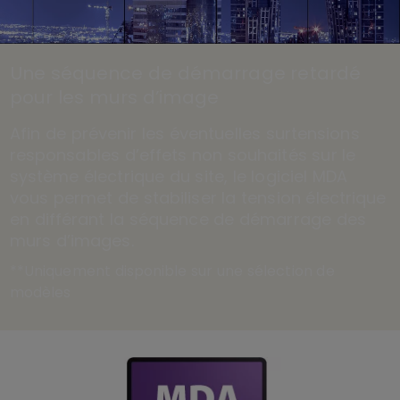
Une séquence de démarrage retardé
pour les murs d’image
Afin de prévenir les éventuelles surtensions
responsables d’effets non souhaités sur le
système électrique du site, le logiciel MDA
vous permet de stabiliser la tension électrique
en différant la séquence de démarrage des
murs d’images.
**Uniquement disponible sur une sélection de
modèles