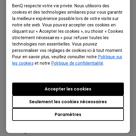
BenQ respecte votre vie privée. Nous utilisons des
cookies et des technologies similaires pour vous garantir
la meilleure expérience possible lors de votre visite sur
notre site web. Vous pouvez accepter ces cookies en
cliquant sur « Accepter les cookies », ou choisir « Cookies
strictement nécessaires » pour refuser toutes les
technologies non essentielles. Vous pouvez
personnaliser vos réglages de cookies ici à tout moment.
Pour en savoir plus, veuillez consulter notre
Politique sur
Alerte préventive par e-mail
les cookies
et notre
Politique de confidentialité
.
Soyez prévenu dès qu’un fonctionnement
non optimal est détecté sur un affichage,
que ce soit un problème de tension ou de
Accepter les cookies
température. Ces alertes automatiques
permettront aux techniciens d’intervenir
Seulement les cookies nécessaires
pour corriger ces problèmes et prévenir
Paramètres
les dommages qui pourraient en résulter,
diminuant ainsi efficacement les coûts sur
le long terme.