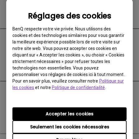
92626 USA
+1-714-559-4900
Réglages des cookies
+1-714-557-0200
BenQ respecte votre vie privée. Nous utilisons des
cookies et des technologies similaires pour vous garantir
BenQ Asia Pacific Corp.
la meilleure expérience possible lors de votre visite sur
notre site web. Vous pouvez accepter ces cookies en
12 Jihu Road Neihu, Taipei 114 Taiwan
cliquant sur « Accepter les cookies », ou choisir « Cookies
strictement nécessaires » pour refuser toutes les
+886-2-2727-8899
technologies non essentielles. Vous pouvez
+886-2-2656-2438
personnaliser vos réglages de cookies ici à tout moment.
Pour en savoir plus, veuillez consulter notre
Politique sur
les cookies
et notre
Politique de confidentialité
.
BenQ Latin America Corp.
8200 NW 33rd Street, Suite 301 Miami, FL 33122 USA
Accepter les cookies
+1-305-4211200
+1-305-4182075
Seulement les cookies nécessaires