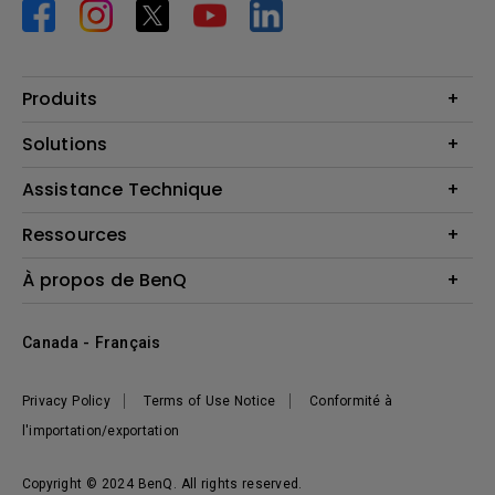
Produits
Vidéoprojecteurs
Solutions
Moniteurs
Business Display
Assistance Technique
Éclairage
Haut-parleur
Contactez-nous
Ressources
Download Search
Centre de connaissances
À propos de BenQ
Recycling
Deal Registration
Information générale
Présentation de l'entreprise
Canada - Français
Développement durable
Actualités
Privacy Policy
Terms of Use Notice
Conformité à
l'importation/exportation
Copyright © 2024 BenQ. All rights reserved.