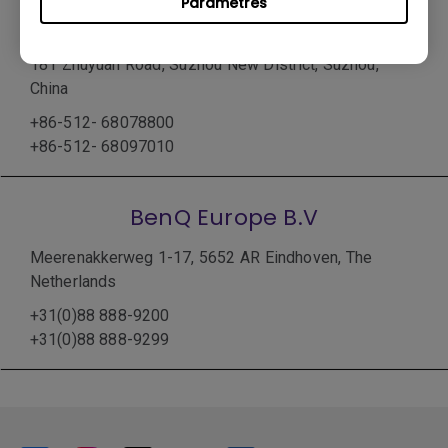
Paramètres
BenQ China
181 Zhuyuan Road, Suzhou New District, Suzhou,
China
+86-512- 68078800
+86-512- 68097010
BenQ Europe B.V
Meerenakkerweg 1-17, 5652 AR Eindhoven, The
Netherlands
+31(0)88 888-9200
+31(0)88 888-9299