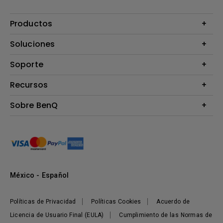
Productos
Proyectores
Soluciones
Monitores
B2B
Soporte
Señalización Digital
Presentaciones Inalámbricas
Preguntas Frecuentes
Recursos
Preguntas Frecuentes - Tienda BenQ
Calculadora de Distancia (Proyectores)
Sobre BenQ
Términos y Condiciones
Centro de Conocimiento
Corporativo
Sustentabilidad
México - Español
Políticas de Privacidad
Políticas Cookies
Acuerdo de
Licencia de Usuario Final (EULA)
Cumplimiento de las Normas de