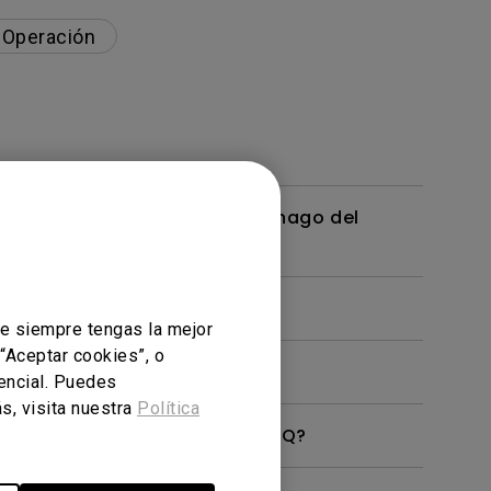
 Operación
ispositivo USB? ¿Cómo me deshago del
ue siempre tengas la mejor
 “Aceptar cookies”, o
sencial. Puedes
s, visita nuestra
Política
ay Pilot 2 para mi monitor BenQ?