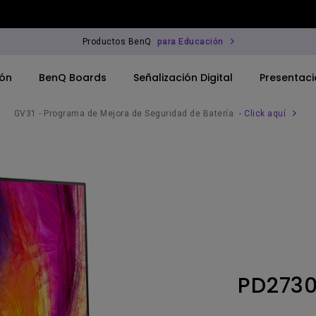
Productos BenQ
para Educación
ión
BenQ Boards
Señalización Digital
Presentaci
GV31 - Programa de Mejora de Seguridad de Batería
- Click aquí
para Corporativos
Monitor
para Educación
rofesional
PD273
ferencia