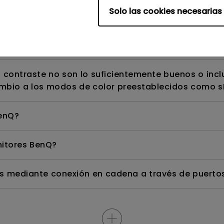
olucionar el problema de que no funciona
Solo las cookies necesarias
del monitor para cargar mi MacBook. ¿Conectar un 
ook causará sobrecarga o daños?
l contraste no son lo suficientemente buenos o incl
mbio a los modos de color preestablecidos como s
enQ?
itores BenQ?
 mediante conexión en cadena a través de puertos