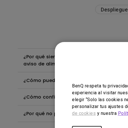
Despliegue
¿Por qué siempre aparece el aviso de al
aviso de alimentación USB?
¿Cómo puedo mostrar imágenes en color d
BenQ respeta tu privacida
experiencia al visitar nue
¿Cómo configuro el color de mi monitor d
elegir “Solo las cookies 
personalizar tus ajustes 
¿Por qué no puedo encontrar la barra de c
de cookies
y nuestra
Polí