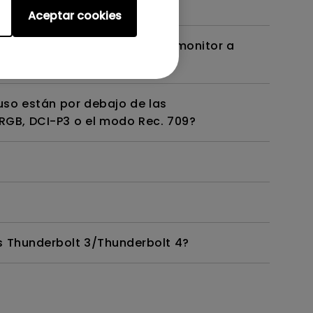
Aceptar cookies
adaptador de corriente y un monitor a
uso están por debajo de las
RGB, DCI-P3 o el modo Rec. 709?
 Thunderbolt 3/Thunderbolt 4?