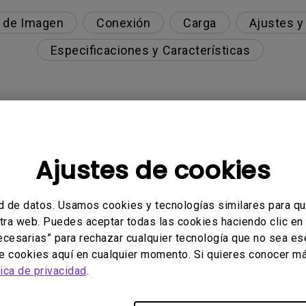
 de Imagen
Conexión
Carga
Ajustes y
Especificaciones y Características
imentación USB en mi monitor cuando conecto un d
Ajustes de cookies
e 10 bits?
d de datos. Usamos cookies y tecnologías similares para q
stra web. Puedes aceptar todas las cookies haciendo clic en
e la serie PD para que coincida con el de MacBook?
necesarias” para rechazar cualquier tecnología que no sea e
de cookies aquí en cualquier momento. Si quieres conocer má
ontrol de volumen de la función iKeyboatd en Displ
tica de privacidad
.