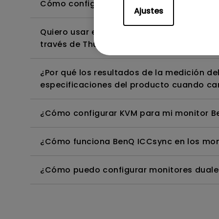
Cómo configurar BenQ display Pilot 2 y s
Ajustes
Quiero usar el puerto Thunderbolt/USB-C 
través de Thunderbolt/USB-C a una MacB
¿Por qué los resultados de la medición de
especificaciones del producto cuando ca
¿Cómo configurar KVM para mi monitor B
¿Cómo funciona BenQ ICCsync en los mon
¿Cómo puedo configurar monitores duales