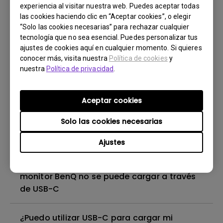
¿Por qué aparece el mensaje de error "No
experiencia al visitar nuestra web. Puedes aceptar todas
supported monitor connected" cuando falla
las cookies haciendo clic en “Aceptar cookies”, o elegir
la conexión entre PMU y mi monitor BenQ?
“Solo las cookies necesarias” para rechazar cualquier
tecnología que no sea esencial. Puedes personalizar tus
¿Cómo puedo solucionar esto?
ajustes de cookies aquí en cualquier momento. Si quieres
conocer más, visita nuestra
Política de cookies
y
¿Cómo resolver la falta de salida de audio
nuestra
Política de privacidad
.
de un monitor BenQ?
Aceptar cookies
¿Cómo puedo solucionar problemas de una
Solo las cookies necesarias
actualización de firmware fallida a través
de Display Quickit?
Ajustes
Cómo solucionar problemas cuando mi
monitor BenQ no se puede cargar a través
de USB-C
¿Puedo utilizar USB-C para cargar mi