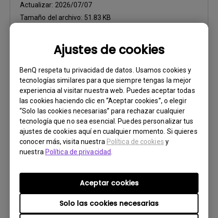
Actualizar:
2026/07/07
Tamaño del archivo:
51.83 KB
Descargar
Ajustes de cookies
BenQ respeta tu privacidad de datos. Usamos cookies y
tecnologías similares para que siempre tengas la mejor
experiencia al visitar nuestra web. Puedes aceptar todas
las cookies haciendo clic en “Aceptar cookies”, o elegir
Software
“Solo las cookies necesarias” para rechazar cualquier
Display Pilot 2 for Windows
tecnología que no sea esencial. Puedes personalizar tus
ajustes de cookies aquí en cualquier momento. Si quieres
SO:
Windows
conocer más, visita nuestra
Política de cookies
y
OS Version:
Windows 10/11
nuestra
Política de privacidad
.
Versión:
V1.12.4.0
Actualizar:
2026/07/07
Aceptar cookies
Tamaño del archivo:
239.58 MB
Solo las cookies necesarias
Descargar