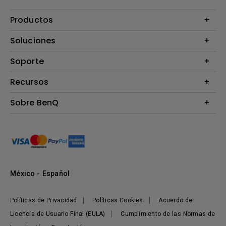
Productos
Proyectores
Soluciones
Monitores
B2B
Soporte
Señalización Digital
Presentaciones Inalámbricas
Preguntas Frecuentes
Recursos
Preguntas Frecuentes - Tienda BenQ
Calculadora de Distancia (Proyectores)
Sobre BenQ
Términos y Condiciones
Centro de Conocimiento
Corporativo
Sustentabilidad
México - Español
Políticas de Privacidad
Políticas Cookies
Acuerdo de
Licencia de Usuario Final (EULA)
Cumplimiento de las Normas de