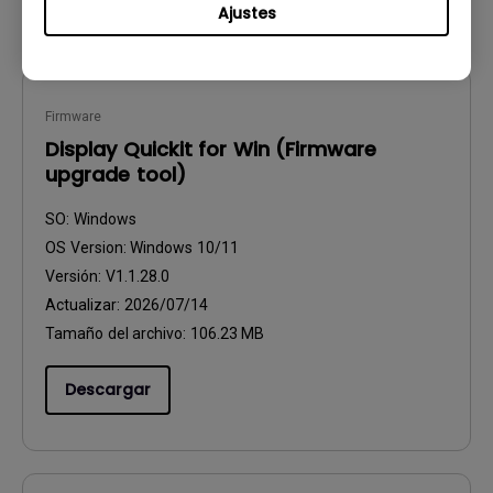
Ajustes
Firmware
Display Quickit for Win (Firmware
upgrade tool)
SO:
Windows
OS Version:
Windows 10/11
Versión:
V1.1.28.0
Actualizar:
2026/07/14
Tamaño del archivo:
106.23 MB
Descargar