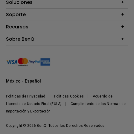
Proyectores
Soluciones
Monitores
B2B
Soporte
Señalización Digital
Presentaciones Inalámbricas
Preguntas Frecuentes
Recursos
Preguntas Frecuentes - Tienda BenQ
Calculadora de Distancia (Proyectores)
Sobre BenQ
Términos y Condiciones
Centro de Conocimiento
Corporativo
Sustentabilidad
México - Español
Políticas de Privacidad
Políticas Cookies
Acuerdo de
Licencia de Usuario Final (EULA)
Cumplimiento de las Normas de
Importación y Exportación
Copyright © 2026 BenQ. Todos los Derechos Reservados.