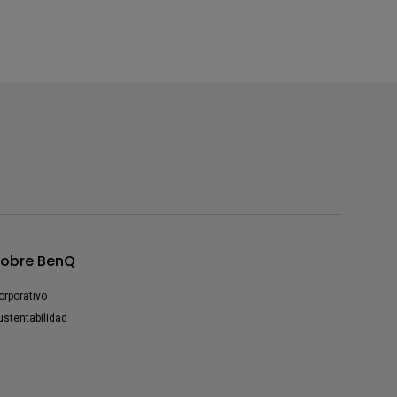
obre BenQ
orporativo
ustentabilidad