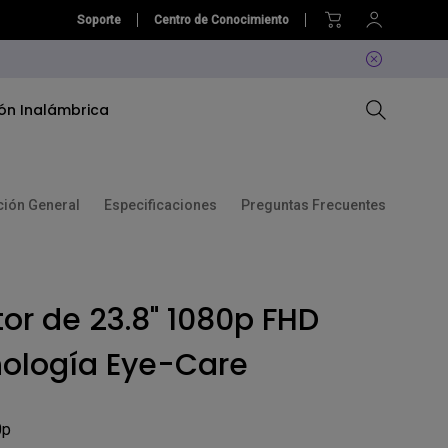
Soporte
Centro de Conocimiento
ón Inalámbrica
ción General
Especificaciones
Preguntas Frecuentes
Comparar Proyectores
Comparar Monitores
Software
Software
Calculadora de Distancia
Software
Herramientas Inteligentes
Programa de Embajadores
or de 23.8" 1080p FHD
AQColor BENQ
Accesorios
nología Eye-Care
0p