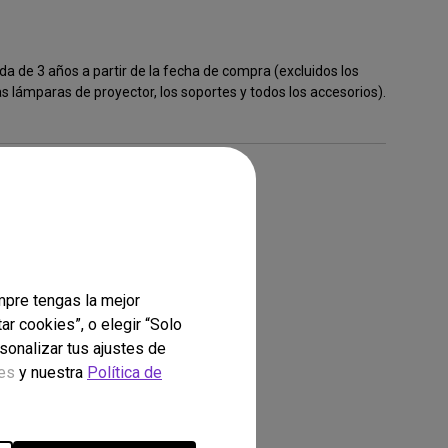
a de 3 años a partir de la fecha de compra (excluidos los
s lámparas de proyector, los soportes y todos los accesorios).
mpre tengas la mejor
tock
ar cookies”, o elegir “Solo
sonalizar tus ajustes de
ies
y nuestra
Política de