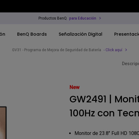
Productos BenQ
para Educación
ión
BenQ Boards
Señalización Digital
Presentaci
GV31 - Programa de Mejora de Seguridad de Batería
- Click aquí
Descrip
para Corporativos
Monitor
New
GW2491 | Monit
para Educación
100Hz con Tec
rofesional
Monitor de 23.8" Full HD 108
ferencia