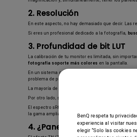
2. Resolución
En este aspecto, no hay demasiado que decir. Las r
Si eres un profesional dedicado a la fotografía,
busc
3. Profundidad de bit LUT
La calibración de tu monitor es limitada, sin import
fotografía soporte más colores
en la pantalla.
En un sistema con baja profundidad bit, los tonos m
problema de precisión no sucede con los monitores 
La mayoría de los monitores del mercado suelen te
Por otro lado, se habla de
gama estándar
, que incl
El espectro sRGB es suficiente para los fotógrafos
la gama amplia es más recomendable para conservar 
BenQ respeta tu privacida
experiencia al visitar nue
4. ¿Panel TN o IPS?
elegir “Solo las cookies 