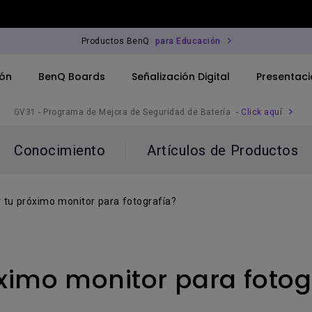
Productos BenQ
para Educación
ión
BenQ Boards
Señalización Digital
Presentaci
GV31 - Programa de Mejora de Seguridad de Batería
- Click aquí
Conocimiento
Artículos de Productos
para Corporativos
Monitor
 tu próximo monitor para fotografía?
para Educación
ximo monitor para fotog
rofesional
ferencia