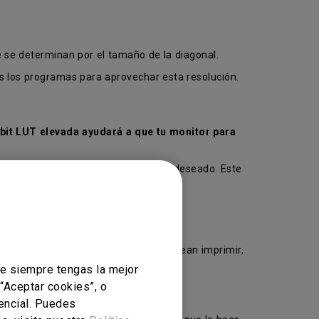
 se determinan por el tamaño de la diagonal.
es los programas para aprovechar esta resolución.
bit LUT elevada ayudará a que tu monitor para
 aproximarse lo más posible al color deseado. Este
-bit y 10-bit LUT
.
l espectro de Adobe RPG.
nitor. Sin embargo, para los que desean imprimir,
ue siempre tengas la mejor
 “Aceptar cookies”, o
sencial. Puedes