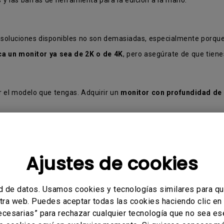
esoluciones disponibles no son demasiadas, especialmente porque
a un monitor ya sea de 2K o de 4K
, pero asegúrate de que tien
ar el modelo que tengas. Adquirir un
monitor con profundidad de 
ás oscuros y los más claros se unen con el blanco y el negro para
de profundidad bit elevada.
ner
8-bit LUT
, aunque también se encuentran disponibles los de
6
Ajustes de cookies
uye sólo el espectro sRGB, y de
gama amplia
que también cubre e
 con base en la web que pretendan mostrar sus resultados en un mo
la calidad de su trabajo.
d de datos. Usamos cookies y tecnologías similares para q
stra web. Puedes aceptar todas las cookies haciendo clic en
necesarias” para rechazar cualquier tecnología que no sea e