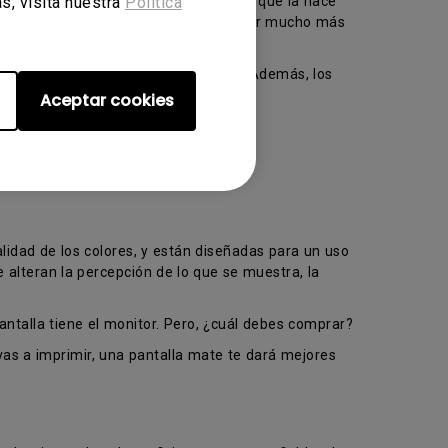
stica es que responde muy rápido, lo que la hace
s, visita nuestra
Política
ación LED, un monitor TN puede proveer mucho más
ores disponibles en la gama NTSC
. Además, los
 un ángulo mayor a 170º.
Aceptar cookies
alidad de los colores, y están diseñadas para un uso
 alteran la percepción de lo que se muestra, la
antalla tiene el monitor. Pero, ¿cuál debes comprar?
 vas a imprimir, una pantalla mate te dará mejores