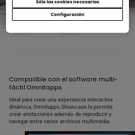
Sólo las cookies necesarias
Configuración
Compatible con el software multi-
táctil Omnitapps
Ideal para crear una experiencia interactiva
dinámica, Omnitapps Showcase le permite
crear anotaciones además de reproducir y
navegar entre varios archivos multimedia.