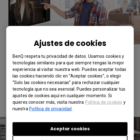
Ajustes de cookies
BenQ respeta tu privacidad de datos. Usamos cookies y
tecnologías similares para que siempre tengas la mejor
Funcionamiento Ininterrumpido 24/7
experiencia al visitar nuestra web. Puedes aceptar todas
las cookies haciendo clic en “Aceptar cookies”, o elegir
Una increíble vida útil de 50,000 horas que se
“Solo las cookies necesarias” para rechazar cualquier
traduce en años de servicio de señalización
tecnología que no sea esencial. Puedes personalizar tus
continua y un rendimiento confiable de nivel
ajustes de cookies aquí en cualquier momento. Si
industrial a un precio más económico que los
quieres conocer más, visita nuestra
Política de cookies
y
nuestra
Política de privacidad
.
modelos para el consumo.
Aceptar cookies