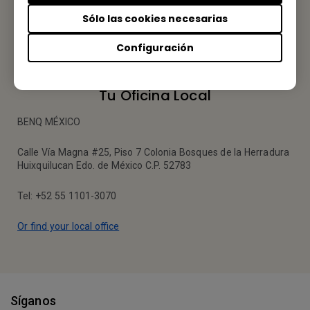
Sólo las cookies necesarias
Envíenos un Email
Configuración
Tu Oficina Local
BENQ MÉXICO
Calle Vía Magna #25, Piso 7 Colonia Bosques de la Herradura
Huixquilucan Edo. de México C.P. 52783
Tel: +52 55 1101-3070
Or find your local office
Síganos