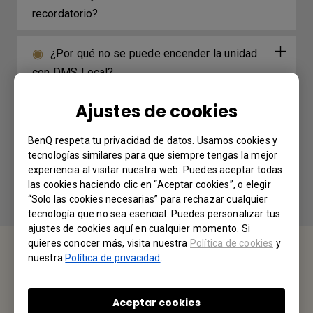
recordatorio?
¿Por qué no se puede encender la unidad
con DMS Local?
Ajustes de cookies
¿Dónde puedo encontrar el registro para X-
Sign player 2.x en Windows?
BenQ respeta tu privacidad de datos. Usamos cookies y
tecnologías similares para que siempre tengas la mejor
experiencia al visitar nuestra web. Puedes aceptar todas
las cookies haciendo clic en “Aceptar cookies”, o elegir
“Solo las cookies necesarias” para rechazar cualquier
tecnología que no sea esencial. Puedes personalizar tus
ajustes de cookies aquí en cualquier momento. Si
quieres conocer más, visita nuestra
Política de cookies
y
nuestra
Política de privacidad
.
CONTÁCTENOS
Aceptar cookies
Nos encantaría saber de usted.