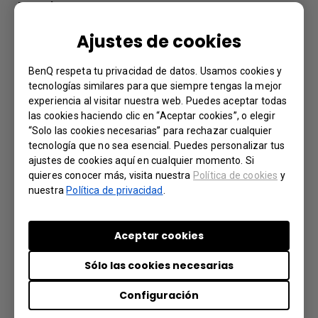
Further Query
Ajustes de cookies
¿Por qué no se muestra "ID de pantalla" en
el dispositivo?
BenQ respeta tu privacidad de datos. Usamos cookies y
tecnologías similares para que siempre tengas la mejor
experiencia al visitar nuestra web. Puedes aceptar todas
¿Cuál es la diferencia entre DMS Cloud y
las cookies haciendo clic en “Aceptar cookies”, o elegir
DMS Local?
“Solo las cookies necesarias” para rechazar cualquier
tecnología que no sea esencial. Puedes personalizar tus
ajustes de cookies aquí en cualquier momento. Si
¿Qué opciones/funciones puede controlar
quieres conocer más, visita nuestra
Política de cookies
y
DMS Local?
nuestra
Política de privacidad
.
¿Cómo agrego un dispositivo usando una
Aceptar cookies
ID única para DMS Cloud?
Sólo las cookies necesarias
¿Cómo agrego un dispositivo usando un
Configuración
código QR para DMS Cloud?