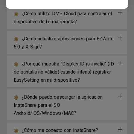
¿Cómo utilizo DMS Cloud para controlar el
dispositivo de forma remota?
¿Cómo actualizo aplicaciones para EZWrite
5.0 y X-Sign?
¿Por qué muestra "Display ID is invalid" (ID
de pantalla no válido) cuando intenté registrar
EasySetting en mi dispositivo?
¿Dónde puedo descargar la aplicación
InstaShare para el SO
Android/iOS/Windows/MAC?
¿Cómo me conecto con InstaShare?