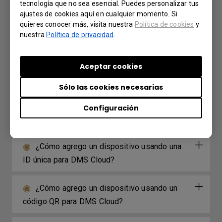
tecnología que no sea esencial. Puedes personalizar tus
¿Por qué no puedo proyectar la pantalla
ajustes de cookies aquí en cualquier momento. Si
desde mi computadora portátil usando
quieres conocer más, visita nuestra
Política de cookies
y
InstaShare2 Miracast P2P?
nuestra
Política de privacidad
.
¿Cuál es la diferencia entre DMS Cloud y
Aceptar cookies
DMS Local?
Sólo las cookies necesarias
¿Qué opciones/funciones puede controlar
Configuración
DMS Local?
¿Cómo agrego un dispositivo usando una
ID única para DMS Cloud?
¿Cómo agrego un dispositivo usando un
código QR para DMS Cloud?