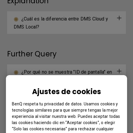
Explanation
¿Cuál es la diferencia entre DMS Cloud y
DMS Local?
Further Query
¿Por qué no se muestra "ID de pantalla" en
el dispositivo?
Ajustes de cookies
¿Por qué pasa a pantalla completa
BenQ respeta tu privacidad de datos. Usamos cookies y
automáticamente cuando selecciono "2-Split
tecnologías similares para que siempre tengas la mejor
Screen" o "4-Split Screen" de InstaShare para
experiencia al visitar nuestra web. Puedes aceptar todas
reproducir video de YouTube con un iPhone?
las cookies haciendo clic en “Aceptar cookies”, o elegir
“Solo las cookies necesarias” para rechazar cualquier