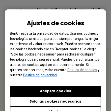
¿Le ha resultado útil esta información?
Ajustes de cookies
Sí
No
BenQ respeta tu privacidad de datos. Usamos cookies y
tecnologías similares para que siempre tengas la mejor
experiencia al visitar nuestra web. Puedes aceptar todas
las cookies haciendo clic en “Aceptar cookies”, o elegir
“Solo las cookies necesarias” para rechazar cualquier
tecnología que no sea esencial. Puedes personalizar tus
CONTÁCTENOS
ajustes de cookies aquí en cualquier momento. Si
quieres conocer más, visita nuestra
Política de cookies
y
nuestra
Política de privacidad
.
Nos encantaría saber de usted.
Envíenos un Email
Aceptar cookies
Solo las cookies necesarias