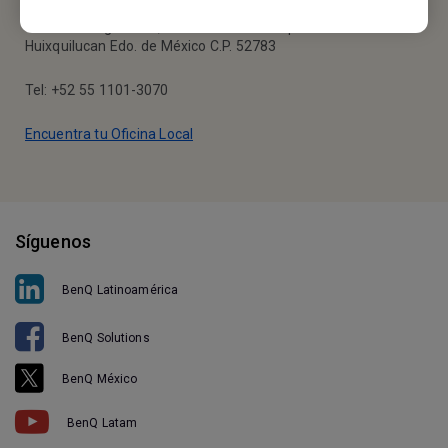
Calle Vía Magna #25, Piso 7 Colonia Bosques de la Herradura
Huixquilucan Edo. de México C.P. 52783
Tel: +52 55 1101-3070
Encuentra tu Oficina Local
Síguenos
BenQ Latinoamérica
BenQ Solutions
BenQ México
BenQ Latam