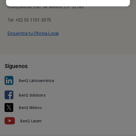
Calle Vía Magna #25, Piso 7 Colonia Bosques de la Herradura
Huixquilucan Edo. de México C.P. 52783
Tel: +52 55 1101-3070
Encuentra tu Oficina Local
Síguenos
BenQ Latinoamérica
BenQ Solutions
BenQ México
BenQ Latam