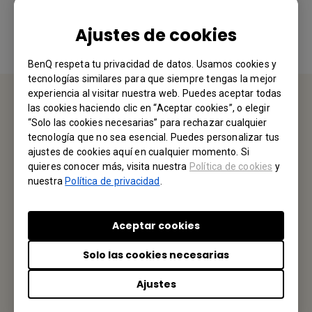
Sí
No
Ajustes de cookies
BenQ respeta tu privacidad de datos. Usamos cookies y
tecnologías similares para que siempre tengas la mejor
experiencia al visitar nuestra web. Puedes aceptar todas
las cookies haciendo clic en “Aceptar cookies”, o elegir
CONTÁCTENOS
“Solo las cookies necesarias” para rechazar cualquier
tecnología que no sea esencial. Puedes personalizar tus
ajustes de cookies aquí en cualquier momento. Si
Nos encantaría saber de usted.
quieres conocer más, visita nuestra
Política de cookies
y
nuestra
Política de privacidad
.
Envíenos un Email
Aceptar cookies
Tu Oficina Local
Solo las cookies necesarias
Ajustes
BENQ MÉXICO