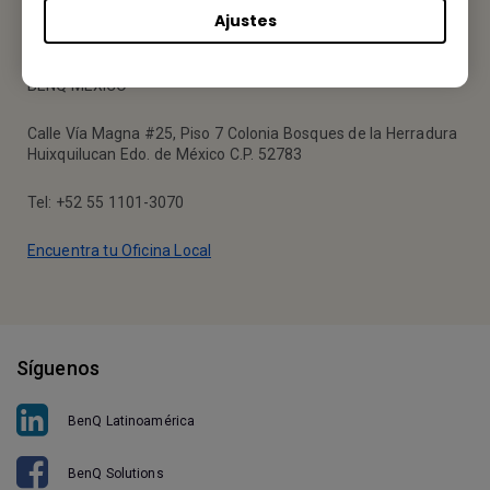
Ajustes
Tu Oficina Local
BENQ MÉXICO
Calle Vía Magna #25, Piso 7 Colonia Bosques de la Herradura
Huixquilucan Edo. de México C.P. 52783
Tel: +52 55 1101-3070
Encuentra tu Oficina Local
Síguenos
BenQ Latinoamérica
BenQ Solutions