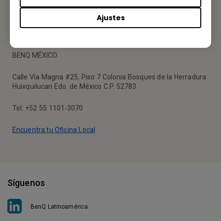
Ajustes
Tu Oficina Local
BENQ MÉXICO
Calle Vía Magna #25, Piso 7 Colonia Bosques de la Herradura
Huixquilucan Edo. de México C.P. 52783
Tel: +52 55 1101-3070
Encuentra tu Oficina Local
Síguenos
BenQ Latinoamérica