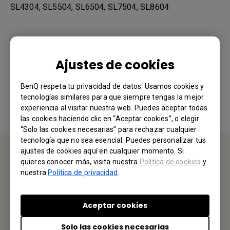
SL4304, SL5504, SL6504, SL7504, SL8604
¿Le ha resultado útil esta información?
Ajustes de cookies
Sí
No
BenQ respeta tu privacidad de datos. Usamos cookies y
tecnologías similares para que siempre tengas la mejor
experiencia al visitar nuestra web. Puedes aceptar todas
las cookies haciendo clic en “Aceptar cookies”, o elegir
“Solo las cookies necesarias” para rechazar cualquier
tecnología que no sea esencial. Puedes personalizar tus
ajustes de cookies aquí en cualquier momento. Si
quieres conocer más, visita nuestra
Política de cookies
y
CONTÁCTENOS
nuestra
Política de privacidad
.
Nos encantaría saber de usted.
Aceptar cookies
Envíenos un Email
Solo las cookies necesarias