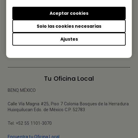
Aceptar cookies
CONTÁCTENOS
Solo las cookies necesarias
Nos encantaría saber de usted.
Ajustes
Envíenos un Email
Tu Oficina Local
BENQ MÉXICO
Calle Vía Magna #25, Piso 7 Colonia Bosques de la Herradura
Huixquilucan Edo. de México C.P. 52783
Tel: +52 55 1101-3070
Encuentra tu Oficina Local