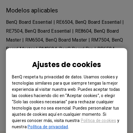
Modelos aplicables
BenQ Board Essential | RE6504, BenQ Board Essential |
RE7504, BenQ Board Essential | RE8604, BenQ Board
Master | RM6504, BenQ Board Master | RM7504, BenQ
Board Master | RM8604, BenQ Board Pro | RP6504,
BenQ Board Pro | RP7504, BenQ Board Pro | RP8604
Ajustes de cookies
BenQ respeta tu privacidad de datos. Usamos cookies y
tecnologías similares para que siempre tengas la mejor
¿Le ha resultado útil esta información?
experiencia al visitar nuestra web. Puedes aceptar todas
las cookies haciendo clic en “Aceptar cookies”, o elegir
“Solo las cookies necesarias” para rechazar cualquier
Sí
No
tecnología que no sea esencial. Puedes personalizar tus
ajustes de cookies aquí en cualquier momento. Si
quieres conocer más, visita nuestra
Política de cookies
y
nuestra
Política de privacidad
.