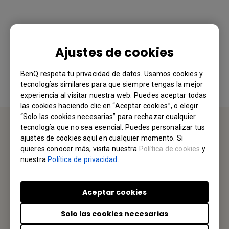
¿Le ha resultado útil esta información?
Ajustes de cookies
Sí
No
BenQ respeta tu privacidad de datos. Usamos cookies y
tecnologías similares para que siempre tengas la mejor
experiencia al visitar nuestra web. Puedes aceptar todas
las cookies haciendo clic en “Aceptar cookies”, o elegir
“Solo las cookies necesarias” para rechazar cualquier
tecnología que no sea esencial. Puedes personalizar tus
ajustes de cookies aquí en cualquier momento. Si
CONTÁCTENOS
quieres conocer más, visita nuestra
Política de cookies
y
nuestra
Política de privacidad
.
Nos encantaría saber de usted.
Aceptar cookies
Envíenos un Email
Solo las cookies necesarias