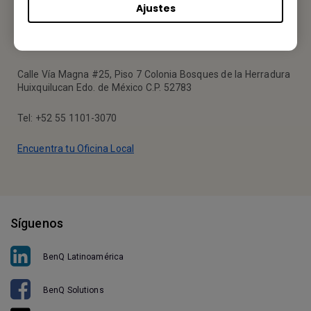
Ajustes
Tu Oficina Local
BENQ MÉXICO
Calle Vía Magna #25, Piso 7 Colonia Bosques de la Herradura
Huixquilucan Edo. de México C.P. 52783
Tel: +52 55 1101-3070
Encuentra tu Oficina Local
Síguenos
BenQ Latinoamérica
BenQ Solutions