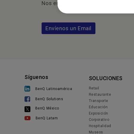
Nos encantaría saber de usted.
Envíenos un Email
Síguenos
SOLUCIONES
Retail
BenQ Latinoamérica
Restaurante
BenQ Solutions
Transporte
Educación
BenQ México
Exposición
BenQ Latam
Corporativo
Hospitalidad
Museos