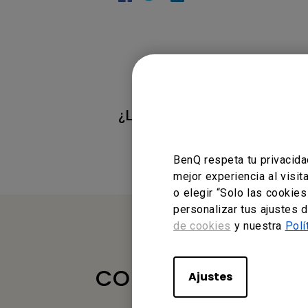
¿Le ha resultado útil esta i
BenQ respeta tu privacida
mejor experiencia al visi
o elegir “Solo las cookie
personalizar tus ajustes 
de cookies
y nuestra
Polí
CONTÁCTENOS
Ajustes