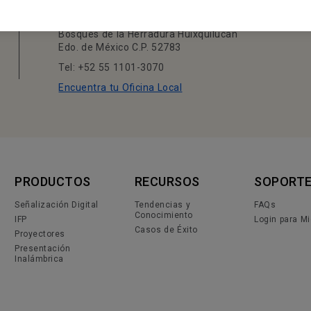
BENQ MÉXICO
Calle Vía Magna #25, Piso 7 Colonia
Bosques de la Herradura Huixquilucan
Edo. de México C.P. 52783
Tel: +52 55 1101-3070
Encuentra tu Oficina Local
PRODUCTOS
RECURSOS
SOPORT
Señalización Digital
Tendencias y
FAQs
Conocimiento
IFP
Login para M
Casos de Éxito
Proyectores
Presentación
Inalámbrica