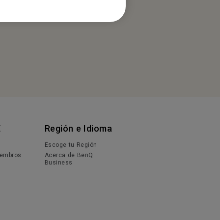
E
Región e Idioma
Escoge tu Región
iembros
Acerca de BenQ
Business