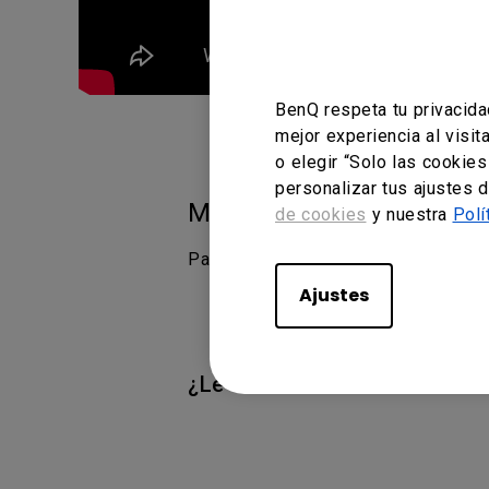
BenQ respeta tu privacida
mejor experiencia al visi
o elegir “Solo las cookie
personalizar tus ajustes 
Modelos aplicables
de cookies
y nuestra
Polí
Pantalla interactiva para educació
Ajustes
¿Le ha resultado útil esta i