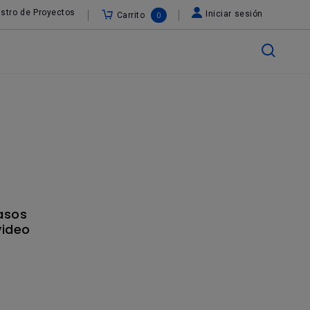
stro de Proyectos
Iniciar sesión
Carrito
0
pasos
video